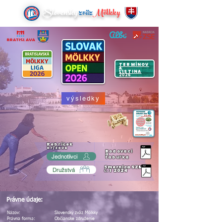
Slovenský
zväz
Mölkky
TERMÍNOV
Á
LISTINA
2026
výsledky
Rebríček
07/2026
Bodovaci
a
Jednotlivci
tabuľka
Smernica SZM
Družstvá
č. 1 2024
Právne údaje:
Názov:
Slovenský zväz Mölkky
Právna forma:
Občianske združenie