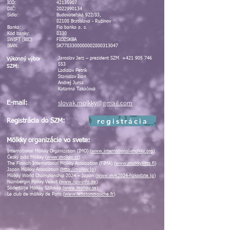
IČO:
42135907
DIČ:
2022990134
Sídlo:
Budovateľská 922/33,
82108 Bratislava - Ružinov
Banka:
Fio banka a. s.
Kód banky:
8330
SWIFT (BIC):
FIOZSKBA
IBAN:
SK7783300000002800313047
Jaroslav Jerz – prezident SZM
+421 905 746
Výkonný výbor
553
SZM:
Ladislav Petrík
Stanislav Ivan
Andrej Jursa
Katarína Takáčová
slovak.molkky@gmail.com
E-mail:
registrácia
Registrácia do SZM:
Mölkky organizácie vo svete:
International Mölkky Organization (IMO) (
www.international-molkky.org
)
Český zväz Mölkky (
www.molkky.cz
)
The Finnish International Mölkky Association (FIMA) (
www.molkkyliitto.fi
)
Japan Mölkky Association (
http://molkky.jp
)
Mölkky World Championship 2024 – Japan (
www.mm2024-hakodate.jp
)
Nürnbergin Pölkky Veikot (
www.npv-info.de
)
Södertälje Mölkky Sällskap (
www.molkky.se
)
Le club de mölkky de Paris (
www.lebatonmouche.fr
)