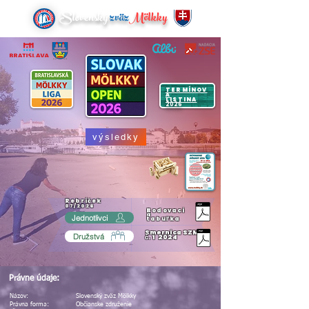
Slovenský
zväz
Mölkky
TERMÍNOV
Á
LISTINA
2026
výsledky
Rebríček
07/2026
Bodovaci
a
Jednotlivci
tabuľka
Smernica SZM
Družstvá
č. 1 2024
Právne údaje:
Názov:
Slovenský zväz Mölkky
Právna forma:
Občianske združenie