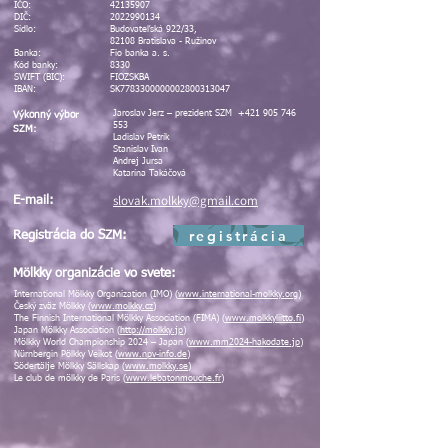
IČO:
42135907
DIČ:
2022990134
Sídlo:
Budovateľská 922/33,
82108 Bratislava - Ružinov
Banka:
Fio banka a. s.
Kód banky:
8330
SWIFT (BIC):
FIOZSKBA
IBAN:
SK7783300000002800313047
Jaroslav Jerz – prezident SZM
+421 905 746
Výkonný výbor
553
SZM:
Ladislav Petrík
Stanislav Ivan
Andrej Jursa
Katarína Takáčová
slovak.molkky@gmail.com
E-mail:
registrácia
Registrácia do SZM:
Mölkky organizácie vo svete:
International Mölkky Organization (IMO) (
www.international-molkky.org
)
Český zväz Mölkky (
www.molkky.cz
)
The Finnish International Mölkky Association (FIMA) (
www.molkkyliitto.fi
)
Japan Mölkky Association (
http://molkky.jp
)
Mölkky World Championship 2024 – Japan (
www.mm2024-hakodate.jp
)
Nürnbergin Pölkky Veikot (
www.npv-info.de
)
Södertälje Mölkky Sällskap (
www.molkky.se
)
Le club de mölkky de Paris (
www.lebatonmouche.fr
)