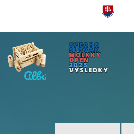
Pravidlá 
CZECHO
SLOVAK
MÖLKKY
OPEN
2025
VÝSLEDKY