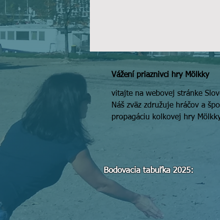
Vážení priaznivci hry Mölkky
vitajte na webovej stránke Slo
Náš zväz združuje hráčov a špo
propagáciu kolkovej hry Mölkk
Bodovacia tabuľka 2025: