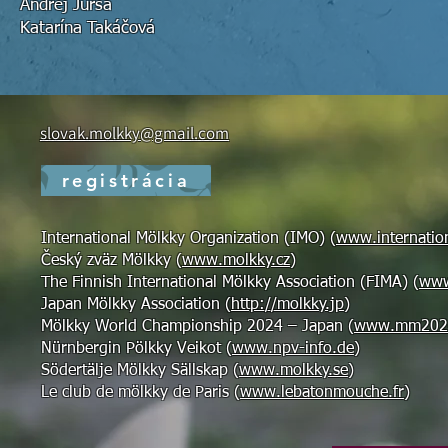
Andrej Jursa
Katarína Takáčová
slovak.molkky@gmail.com
registrácia
International Mölkky Organization (IMO)
(
www.internatio
Český zväz Mölkky
(
www.molkky.cz
)
The Finnish International Mölkky Association (FIMA)
(
www.
Japan Mölkky Association
(
http://molkky.jp
)
Mölkky World Championship 2024 – Japan
(
www.mm2024
Nürnbergin Pölkky Veikot
(
www.npv-info.de
)
Södertälje Mölkky Sällskap
(
www.molkky.se
)
Le club de mölkky de Paris
(
www.lebatonmouche.fr
)