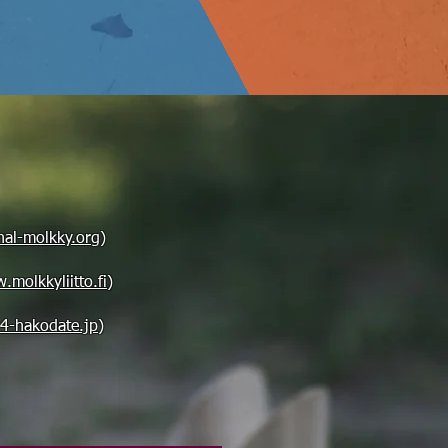
nal-molkky.org
)
molkkyliitto.fi
)
-hakodate.jp
)