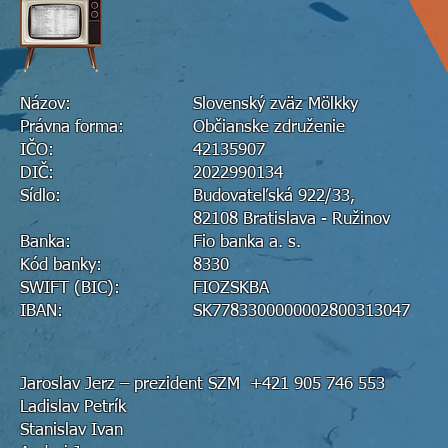
Názov:
Slovenský zväz Mölkky
Právna forma:
Občianske združenie
IČO:
42135907
DIČ:
2022990134
Sídlo:
Budovateľská 922/33,
82108 Bratislava - Ružinov
Banka:
Fio banka a. s.
Kód banky:
8330
SWIFT (BIC):
FIOZSKBA
IBAN:
SK7783300000002800313047
Jaroslav Jerz – prezident SZM +421 905 746 553
Ladislav Petrík
Stanislav Ivan