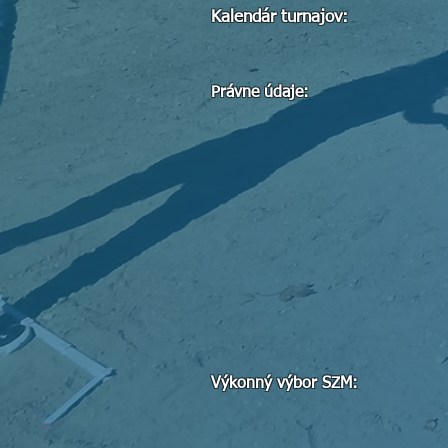
Kalendár turnajov:
Právne údaje:
Výkonný výbor SZM: