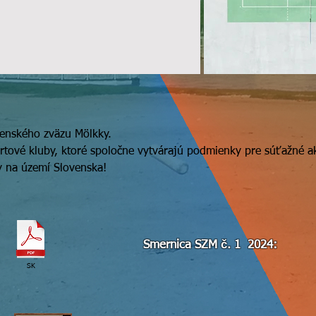
venského zväzu Mölkky.
rtové kluby, ktoré spoločne vytvárajú podmienky pre súťažné akt
y na území Slovenska!
Smernica SZM č. 1 2024:
SK