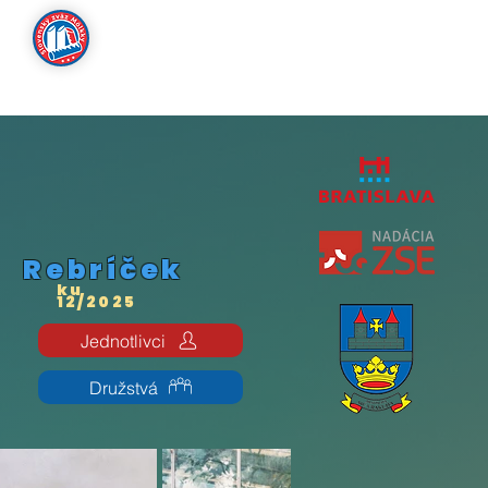
Archív
Rebríček
ku
12/2025
Jednotlivci
Družstvá