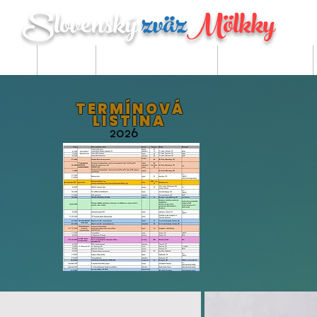
Slovenský
zväz
Mölkky
hry
Zväz
Turnaje SZM
Liga SZM
TERMÍNOVÁ
LISTINA
2026